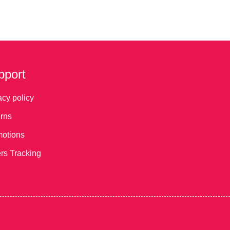
Wspomagająca
(AAC) I Makaton
Muzykoterapia
ia
pport
acy policy
rns
otions
rs Tracking