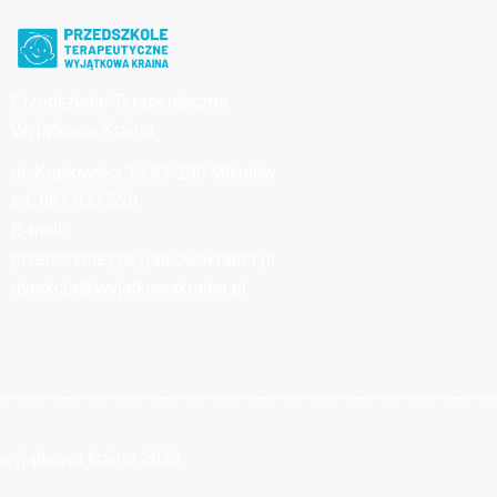
Przedszkole Terapeutyczne
Wyjątkowa Kraina
ul. Krakowska 15 43-190 Mikołów
tel. 667 932 520
E-mail:
przedszkole@wyjatkowakraina.pl
dyrekcja@wyjatkowakraina.pl
wyjątkowa kraina 2023