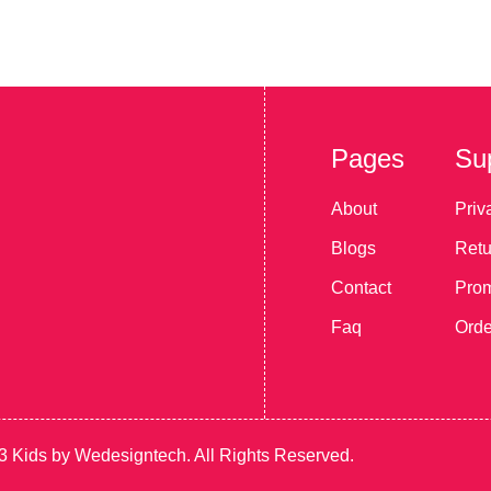
Terapia
Pedagogiczna
Sala Doświadczan
Świata
Pages
Su
About
Priv
Blogs
Retu
Contact
Prom
Faq
Orde
3 Kids by Wedesigntech. All Rights Reserved.