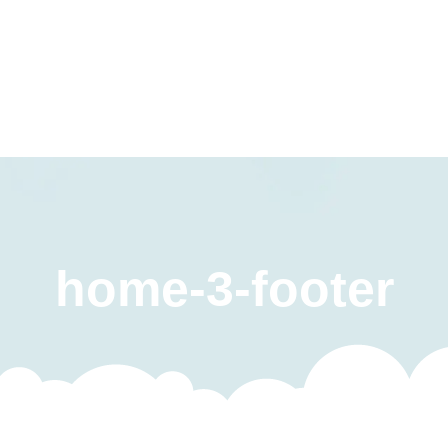
Warszt
home-3-footer
Terapia Integracji
rodzi
Sensorycznej
Pliki 
Terapia
Centr
Logopedyczna
Terapia
Psychologiczna